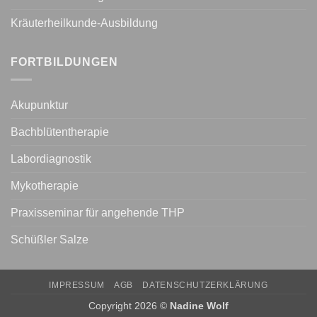
Kräuterheilkunde-Ausbildung
FORTBILDUNGEN
Akupunktur
Bachblütentherapie
Labordiagnostik
Mykotherapie
Praxisseminar für angehende THP
Schüßler Salze
IMPRESSUM
AGB
DATENSCHUTZERKLÄRUNG
Copyright 2026 ©
Nadine Wolf