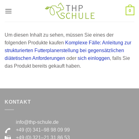
Zum
0
Inhalt
springen
Um diesen Inhalt zu sehen, müssen Sie eines der
folgenden Produkte kaufen
Komplexe Fälle: Anleitung zur
strukturierten Futterplanerstellung bei gegensätzlichen
diätetischen Anforderungen
oder
sich einloggen
, falls Sie
das Produkt bereits gekauft haben.
KONTAKT
info@thp-schule.de
+49 (0) 341–98 98 09 99
+49 (0) 321–21 31 86 53