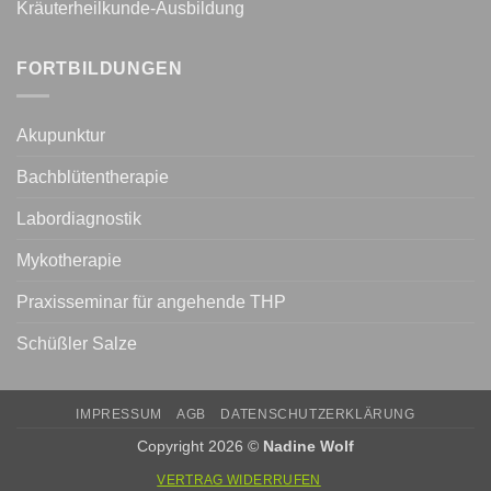
Kräuterheilkunde-Ausbildung
FORTBILDUNGEN
Akupunktur
Bachblütentherapie
Labordiagnostik
Mykotherapie
Praxisseminar für angehende THP
Schüßler Salze
IMPRESSUM
AGB
DATENSCHUTZERKLÄRUNG
Copyright 2026 ©
Nadine Wolf
VERTRAG WIDERRUFEN