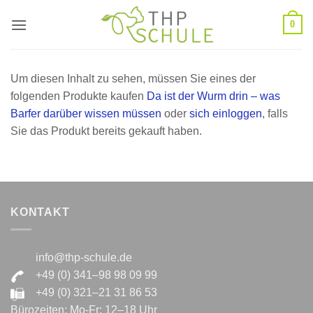
Zum
0
Inhalt
springen
Um diesen Inhalt zu sehen, müssen Sie eines der
folgenden Produkte kaufen
Da ist der Wurm drin – was
Barfer darüber wissen müssen
oder
sich einloggen
, falls
Sie das Produkt bereits gekauft haben.
KONTAKT
info@thp-schule.de
+49 (0) 341–98 98 09 99
+49 (0) 321–21 31 86 53
Bürozeiten: Mo-Fr: 12–18 Uhr