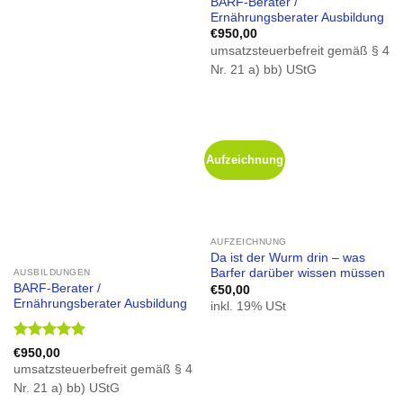
BARF-Berater /
Ernährungsberater Ausbildung
€
950,00
umsatzsteuerbefreit gemäß § 4
Nr. 21 a) bb) UStG
Aufzeichnung
AUFZEICHNUNG
Da ist der Wurm drin – was
Barfer darüber wissen müssen
AUSBILDUNGEN
BARF-Berater /
€
50,00
Ernährungsberater Ausbildung
inkl. 19% USt
Bewertet
€
950,00
mit
4.99
umsatzsteuerbefreit gemäß § 4
von 5
Nr. 21 a) bb) UStG