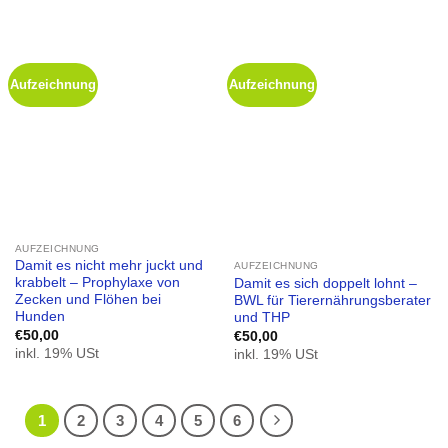
Aufzeichnung
Aufzeichnung
AUFZEICHNUNG
Damit es nicht mehr juckt und
AUFZEICHNUNG
krabbelt – Prophylaxe von
Damit es sich doppelt lohnt –
Zecken und Flöhen bei
BWL für Tierernährungsberater
Hunden
und THP
€
50,00
€
50,00
inkl. 19% USt
inkl. 19% USt
1
2
3
4
5
6