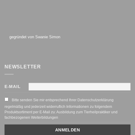
gegründet von Swanie Simon
NEWSLETTER
E-MAIL
Bitte senden Sie mir entsprechend Ihrer Datenschutzerklärung
regelmäßig und jederzeit widerruflich Informationen zu folgendem
Produktsortiment per E-Mail zu: Ausbildung zum Tierheilpraktiker und
fachbezogenen Weiterbildungen