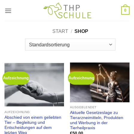
Zum
0
Inhalt
springen
START
/
SHOP
Aufzeichnung
Aufzeichnung
AUSGEBLENDET
Aktuelle Gesetzeslage zu
AUFZEICHNUNG
Abschied von einem geliebten
Tierarzneimitteln, Produkten
Tier – Begleitung und
und Werbung in der
Entscheidungen auf dem
Tierheilpraxis
letzten Weg
€
50,00