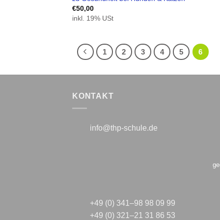
€
50,00
inkl. 19% USt
1
2
3
4
5
6
KONTAKT
info@thp-schule.de
gegr
+49 (0) 341–98 98 09 99
+49 (0) 321–21 31 86 53