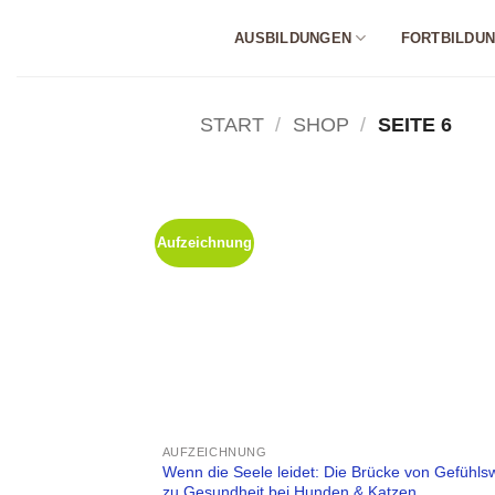
Zum
AUSBILDUNGEN
FORTBILDU
Inhalt
springen
START
/
SHOP
/
SEITE 6
Aufzeichnung
AUFZEICHNUNG
Wenn die Seele leidet: Die Brücke von Gefühlsw
zu Gesundheit bei Hunden & Katzen