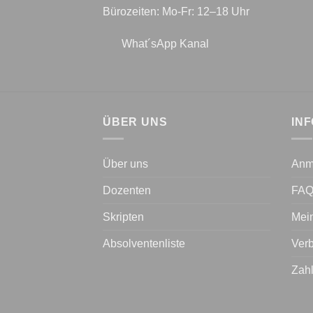
Bürozeiten: Mo-Fr: 12–18 Uhr
What´sApp Kanal
ÜBER UNS
IN
Über uns
Anm
Dozenten
FA
Skripten
Mei
Absolventenliste
Verb
Zah