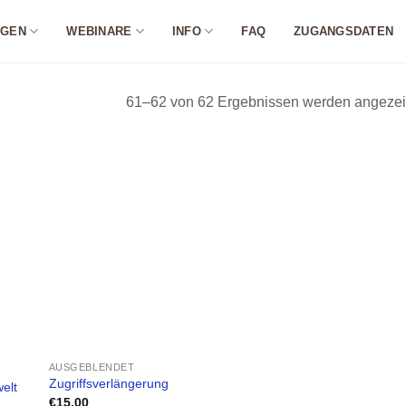
NGEN
WEBINARE
INFO
FAQ
ZUGANGSDATEN
61–62 von 62 Ergebnissen werden angezei
AUSGEBLENDET
Zugriffsverlängerung
elt
€
15,00