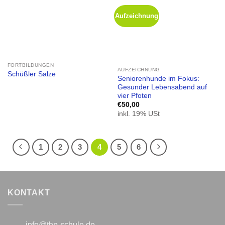
Aufzeichnung
FORTBILDUNGEN
AUFZEICHNUNG
Schüßler Salze
Seniorenhunde im Fokus:
Gesunder Lebensabend auf
vier Pfoten
€
50,00
inkl. 19% USt
1
2
3
4
5
6
KONTAKT
info@thp-schule.de