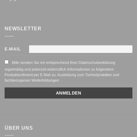
NEWSLETTER
E-MAIL
Bitte senden Sie mir entsprechend Ihrer Datenschutzerklärung
regelmäßig und jederzeit widerruflich Informationen zu folgendem
Produktsortiment per E-Mail zu: Ausbildung zum Tierheilpraktiker und
fachbezogenen Weiterbildungen
ÜBER UNS