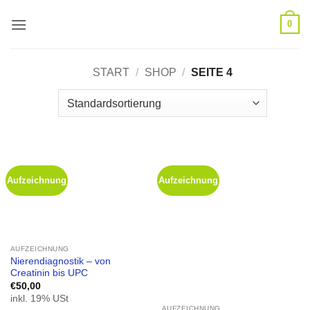
Zum
0
Inhalt
springen
START
/
SHOP
/
SEITE 4
Aufzeichnung
Aufzeichnung
AUFZEICHNUNG
Nierendiagnostik – von
Creatinin bis UPC
€
50,00
inkl. 19% USt
AUFZEICHNUNG