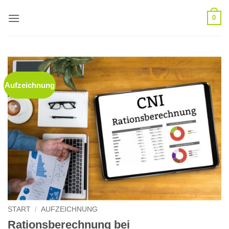
Zum
0
Inhalt
springen
Aufzeichnung
START
/
AUFZEICHNUNG
Rationsberechnung bei