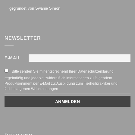
gegründet von Swanie Simon
NEWSLETTER
E-MAIL
Bitte senden Sie mir entsprechend Ihrer Datenschutzerklärung
regelmäßig und jederzeit widerruflich Informationen zu folgendem
Produktsortiment per E-Mail zu: Ausbildung zum Tierheilpraktiker und
fachbezogenen Weiterbildungen