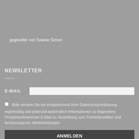
gegründet von Swanie Simon
NEWSLETTER
E-MAIL
Bitte senden Sie mir entsprechend Ihrer Datenschutzerklärung
regelmäßig und jederzeit widerruflich Informationen zu folgendem
Produktsortiment per E-Mail zu: Ausbildung zum Tierheilpraktiker und
fachbezogenen Weiterbildungen