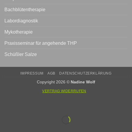
Bachblütentherapie
Labordiagnostik
Mykotherapie
Praxisseminar für angehende THP
Schüßler Salze
IMPRESSUM
AGB
DATENSCHUTZERKLÄRUNG
Copyright 2026 ©
Nadine Wolf
VERTRAG WIDERRUFEN