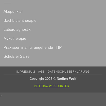
Akupunktur
Bachblütentherapie
Labordiagnostik
Mykotherapie
Praxisseminar für angehende THP
Schüßler Salze
IMPRESSUM
AGB
DATENSCHUTZERKLÄRUNG
Copyright 2026 ©
Nadine Wolf
VERTRAG WIDERRUFEN
×