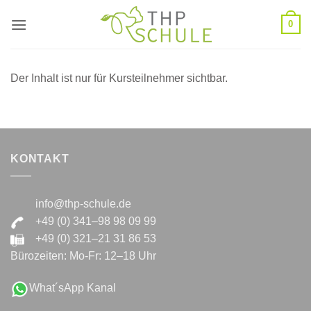
Zum
0
Inhalt
springen
Der Inhalt ist nur für Kursteilnehmer sichtbar.
KONTAKT
info@thp-schule.de
+49 (0) 341–98 98 09 99
+49 (0) 321–21 31 86 53
Bürozeiten: Mo-Fr: 12–18 Uhr
What´sApp Kanal