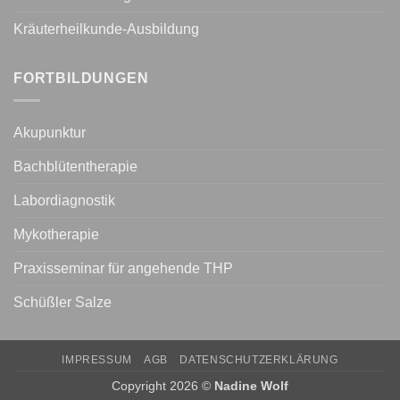
Kräuterheilkunde-Ausbildung
FORTBILDUNGEN
Akupunktur
Bachblütentherapie
Labordiagnostik
Mykotherapie
Praxisseminar für angehende THP
Schüßler Salze
IMPRESSUM
AGB
DATENSCHUTZERKLÄRUNG
Copyright 2026 ©
Nadine Wolf