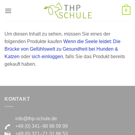
Zum
0
Inhalt
springen
Um diesen Inhalt zu sehen, müssen Sie eines der
folgenden Produkte kaufen
Wenn die Seele leidet: Die
Brücke von Gefühlswelt zu Gesundheit bei Hunden &
Katzen
oder
sich einloggen
, falls Sie das Produkt bereits
gekauft haben.
KONTAKT
info@thp-schule.de
+49 (0) 341–98 98 09 99
+49 (0) 321–21 31 86 53