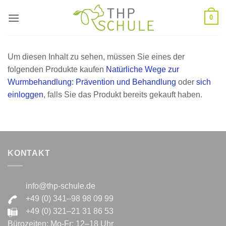
Zum
0
Inhalt
springen
Um diesen Inhalt zu sehen, müssen Sie eines der
folgenden Produkte kaufen
Natürliche Wege zur
Wurmbehandlung: Prävention und Behandlung
oder
sich
einloggen
, falls Sie das Produkt bereits gekauft haben.
KONTAKT
info@thp-schule.de
+49 (0) 341–98 98 09 99
+49 (0) 321–21 31 86 53
Bürozeiten: Mo-Fr: 12–18 Uhr