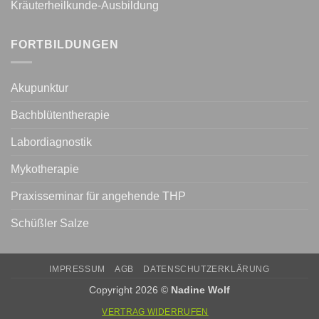
Kräuterheilkunde-Ausbildung
FORTBILDUNGEN
Akupunktur
Bachblütentherapie
Labordiagnostik
Mykotherapie
Praxisseminar für angehende THP
Schüßler Salze
IMPRESSUM
AGB
DATENSCHUTZERKLÄRUNG
Copyright 2026 ©
Nadine Wolf
VERTRAG WIDERRUFEN