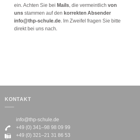
ein. Achten Sie bei
Mails
, die vermeintlich
von
uns
stammen auf den
korrekten Absender
info@thp-schule.de
. Im Zweifel fragen Sie bitte
direkt bei uns nach.
KONTAKT
info@thp-schule.de
+49 (0) 341–98 98 09 99
+49 (0) 321–21 31 86 53