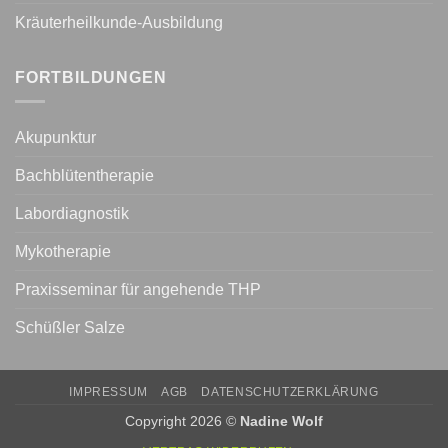
Kräuterheilkunde-Ausbildung
FORTBILDUNGEN
Akupunktur
Bachblütentherapie
Labordiagnostik
Mykotherapie
Praxisseminar für angehende THP
Schüßler Salze
IMPRESSUM
AGB
DATENSCHUTZERKLÄRUNG
Copyright 2026 ©
Nadine Wolf