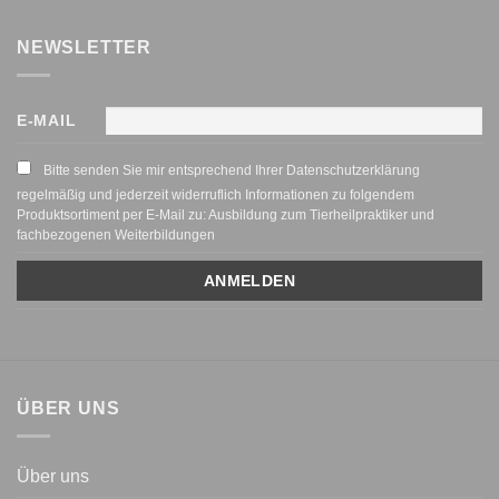
NEWSLETTER
E-MAIL
Bitte senden Sie mir entsprechend Ihrer Datenschutzerklärung
regelmäßig und jederzeit widerruflich Informationen zu folgendem
Produktsortiment per E-Mail zu: Ausbildung zum Tierheilpraktiker und
fachbezogenen Weiterbildungen
ÜBER UNS
Über uns