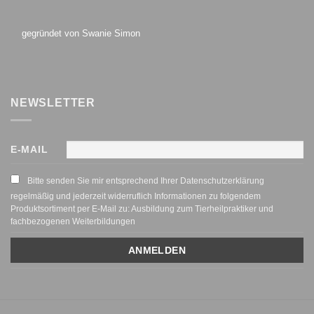
gegründet von Swanie Simon
NEWSLETTER
E-MAIL
Bitte senden Sie mir entsprechend Ihrer Datenschutzerklärung
regelmäßig und jederzeit widerruflich Informationen zu folgendem
Produktsortiment per E-Mail zu: Ausbildung zum Tierheilpraktiker und
fachbezogenen Weiterbildungen