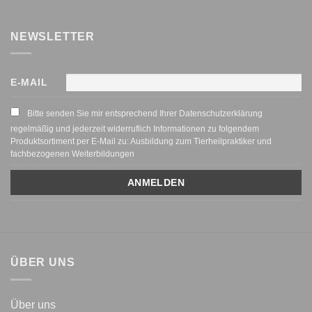
NEWSLETTER
E-MAIL
Bitte senden Sie mir entsprechend Ihrer Datenschutzerklärung
regelmäßig und jederzeit widerruflich Informationen zu folgendem
Produktsortiment per E-Mail zu: Ausbildung zum Tierheilpraktiker und
fachbezogenen Weiterbildungen
ÜBER UNS
Über uns