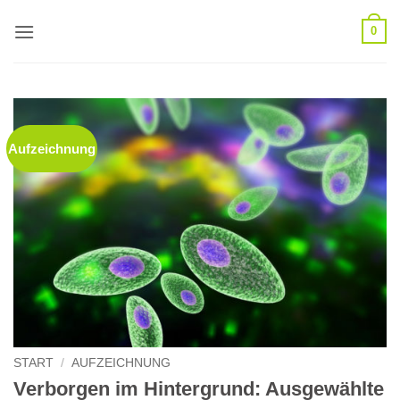
Zum
0
Inhalt
springen
Aufzeichnung
START
/
AUFZEICHNUNG
Verborgen im Hintergrund: Ausgewählte