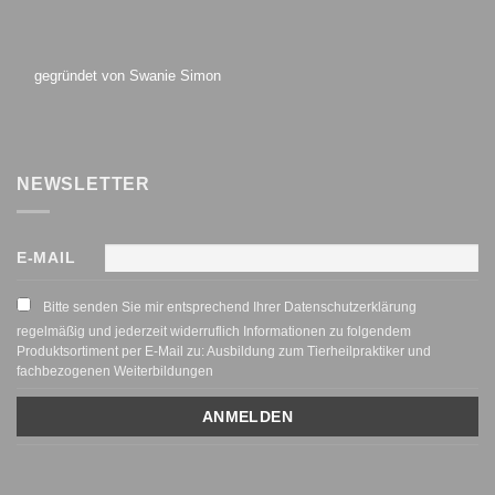
gegründet von Swanie Simon
NEWSLETTER
E-MAIL
Bitte senden Sie mir entsprechend Ihrer Datenschutzerklärung
regelmäßig und jederzeit widerruflich Informationen zu folgendem
Produktsortiment per E-Mail zu: Ausbildung zum Tierheilpraktiker und
fachbezogenen Weiterbildungen