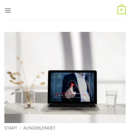
Zum
0
Inhalt
springen
START
/
AUSGEBLENDET