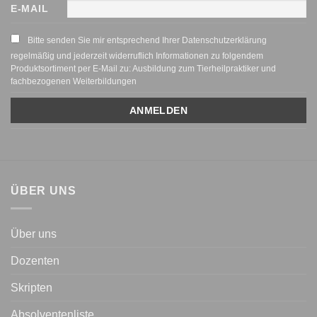
E-MAIL
Bitte senden Sie mir entsprechend Ihrer Datenschutzerklärung
regelmäßig und jederzeit widerruflich Informationen zu folgendem
Produktsortiment per E-Mail zu: Ausbildung zum Tierheilpraktiker und
fachbezogenen Weiterbildungen
ÜBER UNS
Über uns
Dozenten
Skripten
Absolventenliste