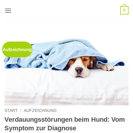
Zum
0
Inhalt
springen
Aufzeichnung
START
/
AUFZEICHNUNG
Verdauungsstörungen beim Hund: Vom
Symptom zur Diagnose