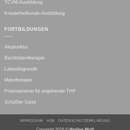
TCVM-Ausbildung
Kräuterheilkunde-Ausbildung
FORTBILDUNGEN
Akupunktur
Bachblütentherapie
Labordiagnostik
Mykotherapie
Praxisseminar für angehende THP
Schüßler Salze
IMPRESSUM
AGB
DATENSCHUTZERKLÄRUNG
Copyright 2026 ©
Nadine Wolf