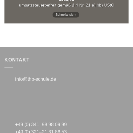
mit
4.99
umsatzsteuerbefreit gemäß § 4 Nr. 21 a) bb) UStG
von 5
Schnellansicht
KONTAKT
info@thp-schule.de
+49 (0) 341–98 98 09 99
+49 (0) 321–21 31 86 53