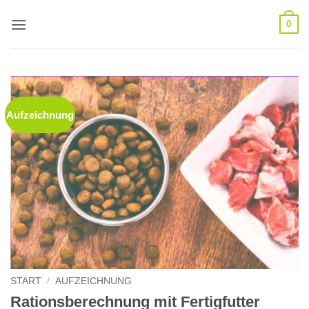
Zum
0
Inhalt
springen
Aufzeichnung
START
/
AUFZEICHNUNG
Rationsberechnung mit Fertigfutter